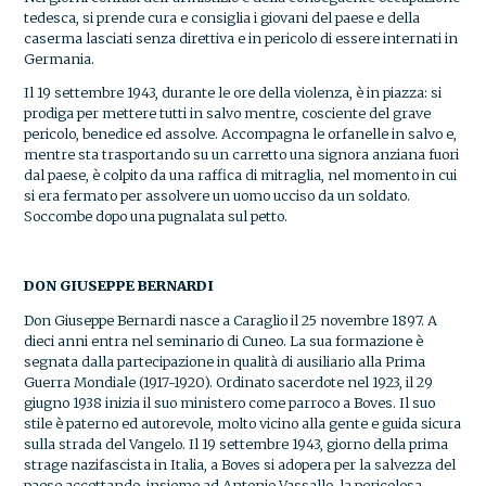
tedesca, si prende cura e consiglia i giovani del paese e della
caserma lasciati senza direttiva e in pericolo di essere internati in
Germania.
Il 19 settembre 1943, durante le ore della violenza, è in piazza: si
prodiga per mettere tutti in salvo mentre, cosciente del grave
pericolo, benedice ed assolve. Accompagna le orfanelle in salvo e,
mentre sta trasportando su un carretto una signora anziana fuori
dal paese, è colpito da una raffica di mitraglia, nel momento in cui
si era fermato per assolvere un uomo ucciso da un soldato.
Soccombe dopo una pugnalata sul petto.
DON GIUSEPPE BERNARDI
Don Giuseppe Bernardi nasce a Caraglio il 25 novembre 1897. A
dieci anni entra nel seminario di Cuneo. La sua formazione è
segnata dalla partecipazione in qualità di ausiliario alla Prima
Guerra Mondiale (1917-1920). Ordinato sacerdote nel 1923, il 29
giugno 1938 inizia il suo ministero come parroco a Boves. Il suo
stile è paterno ed autorevole, molto vicino alla gente e guida sicura
sulla strada del Vangelo. Il 19 settembre 1943, giorno della prima
strage nazifascista in Italia, a Boves si adopera per la salvezza del
paese accettando, insieme ad Antonio Vassallo, la pericolosa