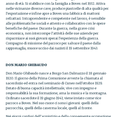
anno di età. Si stabilisce con la famiglia a Boves nel 1932. Attiva
nelle vicinanze diverse cave, produce piastrelle di alta qualità per
l’esportazione e infine apre a Boves una fabbrica di mattoni
refrattari. Intraprendente e competente nel lavoro, è sensibile
alle problematiche sociali e attento e collaborativo con le opere
benefiche del paese. Durante la guerra, nella grave crisi
economica, non interrompe l’attività delle sue aziende per
risparmiare ai suoi giovani operai l’esperienza della guerra.
Compagno di missione del parroco per salvare il paese dalla
rappresaglia, muore ucciso dai nazisti il 19 settembre 1943.
DON MARIO GHIBAUDO
Don Mario Ghibaudo nasce a Borgo San Dalmazzo il 18 gennaio
1920. Il giorno della Prima Comunione avverte la chiamata al
sacerdozio ed entra nel seminario di Cuneo nell’ottobre 1929.
Dotato di buona capacità intellettuale, vive con impegno e
responsabilità la sua formazione, ama la musica e la montagna.
Ordinato sacerdote il 19 giugno 1943, viene inviato come vice
parroco a Boves. Nel suo cuore ci sono i giovani: quelli della
parrocchia, quelli della caserma locale, quelli al fronte.
Nei giorni confusi dell’armistizio e della conseguente occupazione